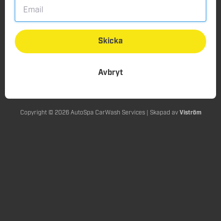
Skicka
Avbryt
Copyright © 2026 AutoSpa CarWash Services | Skapad av
Viström